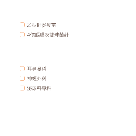
乙型肝炎疫苗
4價腦膜炎雙球菌針
耳鼻喉科
神經外科
泌尿科專科