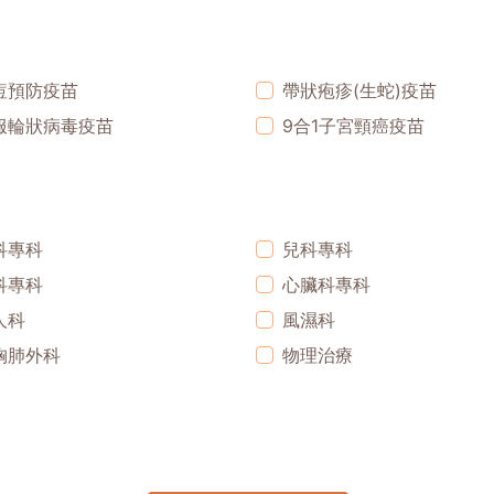
痘預防疫苗
帶狀疱疹(生蛇)疫苗
服輪狀病毒疫苗
9合1子宮頸癌疫苗
科專科
兒科專科
科專科
心臟科專科
人科
風濕科
胸肺外科
物理治療