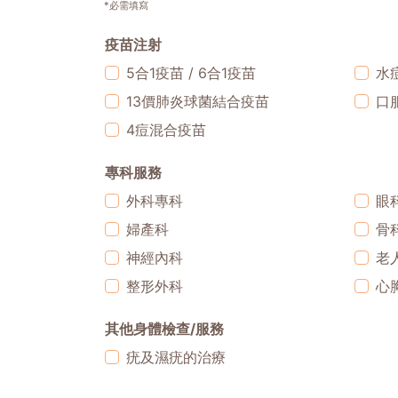
*必需填寫
疫苗注射
5合1疫苗 / 6合1疫苗
水
13價肺炎球菌結合疫苗
口
4痘混合疫苗
專科服務
外科專科
眼
婦產科
骨
神經內科
老
整形外科
心
其他身體檢查/服務
疣及濕疣的治療